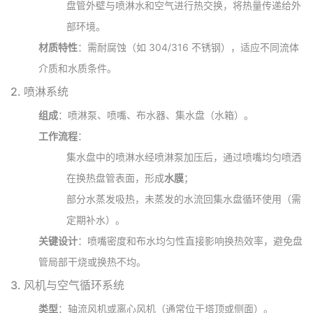
盘管外壁与喷淋水和空气进行热交换，将热量传递给外
部环境。
材质特性
：需耐腐蚀（如 304/316 不锈钢），适应不同流体
介质和水质条件。
2.
喷淋系统
组成
：喷淋泵、喷嘴、布水器、集水盘（水箱）。
工作流程
：
集水盘中的喷淋水经喷淋泵加压后，通过喷嘴均匀喷洒
在换热盘管表面，形成
水膜
；
部分水蒸发吸热，未蒸发的水流回集水盘循环使用（需
定期补水）。
关键设计
：喷嘴密度和布水均匀性直接影响换热效率，避免盘
管局部干烧或换热不均。
3.
风机与空气循环系统
类型
：轴流风机或离心风机（通常位于塔顶或侧面）。