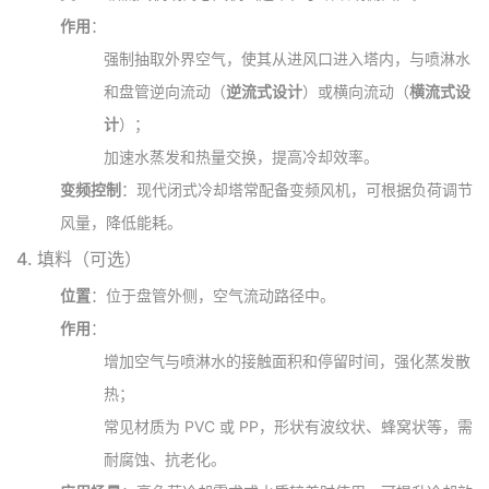
作用
：
强制抽取外界空气，使其从进风口进入塔内，与喷淋水
和盘管逆向流动（
逆流式设计
）或横向流动（
横流式设
计
）；
加速水蒸发和热量交换，提高冷却效率。
变频控制
：现代闭式冷却塔常配备变频风机，可根据负荷调节
风量，降低能耗。
4.
填料（可选）
位置
：位于盘管外侧，空气流动路径中。
作用
：
增加空气与喷淋水的接触面积和停留时间，强化蒸发散
热；
常见材质为 PVC 或 PP，形状有波纹状、蜂窝状等，需
耐腐蚀、抗老化。