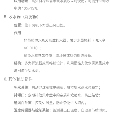
应用场景
：高负荷冷却需求或水质较差时使用，可提升冷却效
率约 10%-15%。
5.
收水器（除雾器）
位置
：位于风机下方或出风口处。
作用
：
拦截喷淋水蒸发形成的水雾，减少水量损耗（漂水率
≤0.01%）；
避免水雾携带杂质污染环境或腐蚀周边设备。
结构
：多为折流板或网格状设计，利用惯性力使水雾聚集成水
滴回流至集水盘。
6.
其他辅助部件
补水系统
：自动浮球阀或电磁阀，维持集水盘水位稳定；
排污口
：定期排放集水盘中的杂质和浓缩水，防止结垢；
通风百叶窗
：控制进风量，防止杂物进入塔内；
温度传感器与控制系统
：监测进出口温度，自动调节喷淋泵、