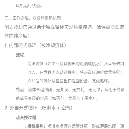
风机运行状态。
二、工作原理：双循环换热机制
闭式冷却塔通过
两个独立循环
实现热量传递，确保被冷却流
体的纯净度：
1.
内部闭式循环（被冷却流体）
流程
：
高温流体（如工业设备排出的热油或热水）从盘管
进口
流入，在盘管内流动过程中，将热量传递给盘管外壁；
冷却后的流体从盘管
出口
返回设备，完成循环。
特点
：流体全程封闭，无蒸发、无损耗、无污染，适用于高价
值或易变质的介质（如药剂、食品加工用水）。
2.
外部开式循环（喷淋水 + 空气）
热交换过程
：
接触换热
：喷淋水喷洒在盘管外壁，形成薄层水膜，通