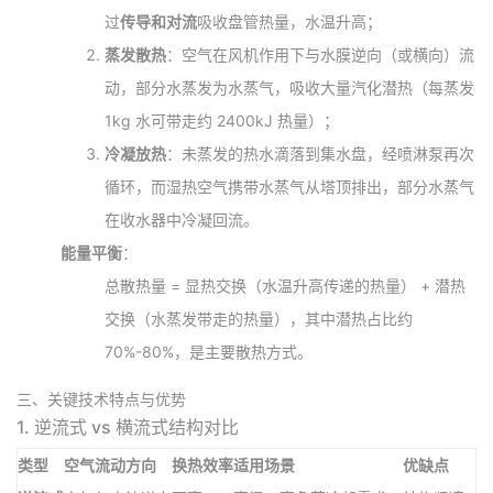
过
传导和对流
吸收盘管热量，水温升高；
蒸发散热
：空气在风机作用下与水膜逆向（或横向）流
动，部分水蒸发为水蒸气，吸收大量汽化潜热（每蒸发
1kg 水可带走约 2400kJ 热量）；
冷凝放热
：未蒸发的热水滴落到集水盘，经喷淋泵再次
循环，而湿热空气携带水蒸气从塔顶排出，部分水蒸气
在收水器中冷凝回流。
能量平衡
：
总散热量 = 显热交换（水温升高传递的热量） + 潜热
交换（水蒸发带走的热量），其中潜热占比约
70%-80%，是主要散热方式。
三、关键技术特点与优势
1.
逆流式 vs 横流式结构对比
类型
空气流动方向
换热效率
适用场景
优缺点