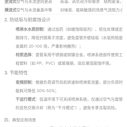
逆流式
空气与水流逆向
更高
高温、高负荷冷却需求
结构紧凑，
横流式
空气与水流垂直
中等
对噪音、能耗敏感的场景
气流阻力小
2.
防结垢与耐腐蚀设计
喷淋水水质控制
：通过加药（如缓蚀阻垢剂）、软化处理或定
期排污，降低钙镁离子浓度，避免盘管外壁结垢（水垢热阻是
金属的 20-100 倍，严重影响散热）；
材质选择
：盘管采用不锈钢或铜镍合金，喷淋系统部件使用工
程塑料（如 PP、PVC）或玻璃钢，适应潮湿腐蚀环境。
3.
节能特性
变频控制
：根据负荷调节风机转速和喷淋泵流量，部分负荷时
能耗可降低 30%-50%；
干运行模式
：低温环境下可关闭喷淋系统，仅通过空气与盘管
的显热交换冷却（称为 “干冷模式”），避免冬季冻裂风险。
四、典型应用场景