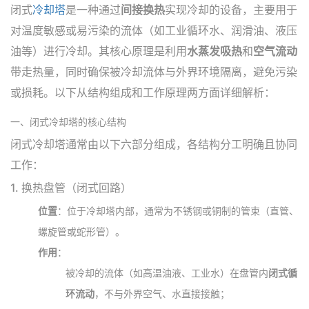
闭式
冷却塔
是一种通过
间接换热
实现冷却的设备，主要用于
对温度敏感或易污染的流体（如工业循环水、润滑油、液压
油等）进行冷却。其核心原理是利用
水蒸发吸热
和
空气流动
带走热量，同时确保被冷却流体与外界环境隔离，避免污染
或损耗。以下从结构组成和工作原理两方面详细解析：
一、闭式冷却塔的核心结构
闭式冷却塔通常由以下六部分组成，各结构分工明确且协同
工作：
1.
换热盘管（闭式回路）
位置
：位于冷却塔内部，通常为不锈钢或铜制的管束（直管、
螺旋管或蛇形管）。
作用
：
被冷却的流体（如高温油液、工业水）在盘管内
闭式循
环流动
，不与外界空气、水直接接触；